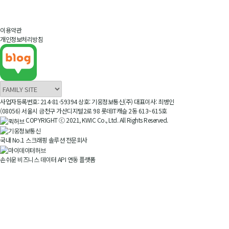
TOP
이용약관
개인정보처리방침
사업자등록번호: 214-81-59394
상호: 기웅정보통신(주)
대표이사: 최병인
(08056) 서울시 금천구 가산디지털2로 98 롯데IT캐슬 2동 613~615호
COPYRIGHT ⓒ 2021, KWIC Co., Ltd. All Rights Reserved.
국내 No.1 스크래핑 솔루션 전문회사
손쉬운 비즈니스 데이터 API 연동 플랫폼